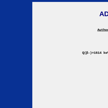
AD
Autho
Q(β-)=1614 k