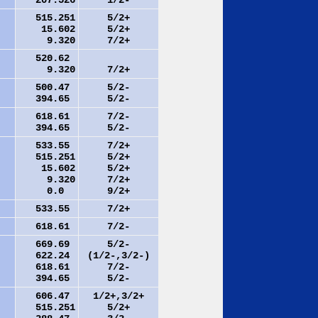
207.526
1/2-
515.251
5/2+
15.602
5/2+
9.320
7/2+
520.62
9.320
7/2+
500.47
5/2-
394.65
5/2-
618.61
7/2-
394.65
5/2-
533.55
7/2+
515.251
5/2+
15.602
5/2+
9.320
7/2+
0.0
9/2+
533.55
7/2+
618.61
7/2-
669.69
5/2-
622.24
(1/2-,3/2-)
618.61
7/2-
394.65
5/2-
606.47
1/2+,3/2+
515.251
5/2+