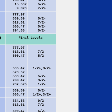
288.47
3/2-
15.602
5/2+
9.320
7/2+
777.97
669.69
5/2-
618.61
7/2-
500.47
5/2-
394.65
5/2-
)
Final Levels
777.97
618.61
7/2-
500.47
5/2-
606.47
1/2+,3/2+
520.62
500.47
5/2-
288.47
3/2-
207.526
1/2-
669.69
5/2-
606.47
1/2+,3/2+
884.58
9/2-
618.61
7/2-
500.47
5/2-