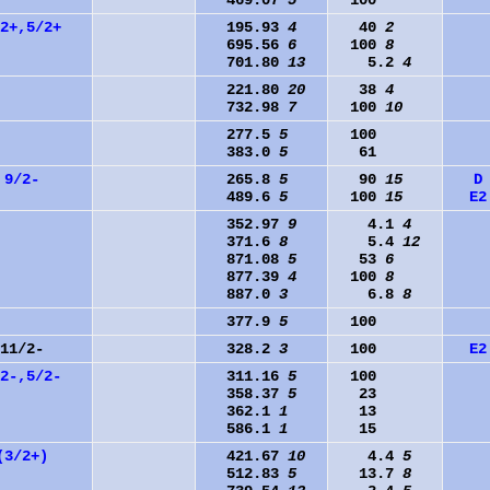
469.07
5
100
2+,5/2+
195.93
4
40
2
695.56
6
100
8
701.80
13
5.2
4
221.80
20
38
4
732.98
7
100
10
277.5
5
100
383.0
5
61
9/2-
265.8
5
90
15
D
489.6
5
100
15
E2
352.97
9
4.1
4
371.6
8
5.4
12
871.08
5
53
6
877.39
4
100
8
887.0
3
6.8
8
377.9
5
100
11/2-
328.2
3
100
E2
2-,5/2-
311.16
5
100
358.37
5
23
362.1
1
13
586.1
1
15
(3/2+)
421.67
10
4.4
5
512.83
5
13.7
8