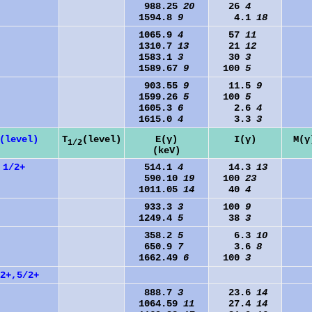
988.25
20
26
4
1594.8
9
4.1
18
1065.9
4
57
11
1310.7
13
21
12
1583.1
3
30
3
1589.67
9
100
5
903.55
9
11.5
9
1599.26
5
100
5
1605.3
6
2.6
4
1615.0
4
3.3
3
(level)
T
(level)
E(γ)
I(γ)
M(γ
1/2
(keV)
1/2+
514.1
4
14.3
13
590.10
19
100
23
1011.05
14
40
4
933.3
3
100
9
1249.4
5
38
3
358.2
5
6.3
10
650.9
7
3.6
8
1662.49
6
100
3
2+,5/2+
888.7
3
23.6
14
1064.59
11
27.4
14