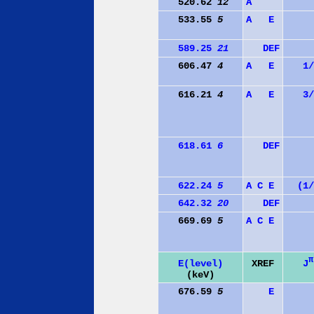
520.62
12
A
533.55
5
A
E
589.25
21
D
E
F
606.47
4
A
E
1/
616.21
4
A
E
3/
618.61
6
D
E
F
622.24
5
A
C
E
(1/
642.32
20
D
E
F
669.69
5
A
C
E
π
J
E(level)
XREF
(keV)
676.59
5
E