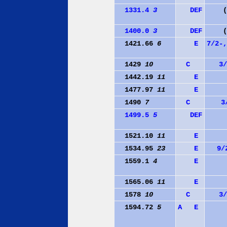
1331.4
3
D
E
F
(
1400.0
3
D
E
F
(
1421.66
6
E
7/2-,
1429
10
C
3/
1442.19
11
E
1477.97
11
E
1490
7
C
3
1499.5
5
D
E
F
1521.10
11
E
1534.95
23
E
9/
1559.1
4
E
1565.06
11
E
1578
10
C
3/
1594.72
5
A
E