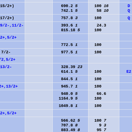
15/2+)
690.2
5
100
16
D
742.1
5
58
10
Q
17/2+)
757.8
3
100
Q
9/2-,11/2-
393.6
1
24.3
815.18
5
100
2+,5/2+
772.5
1
100
7/2-
977.5
1
100
/2,5/2+
13/2-
328.39
23
614.1
5
100
E2
844.5
1
100
2+,13/2+
945.7
1
100
940.0
5
66.6
1164.9
5
100
1049.8
1
100
2+,5/2+
566.62
5
100
7
707.8
8
9
3
883.49
8
95
7