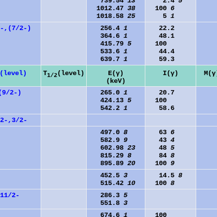
739.54
13
2.4
5
1012.47
38
100
6
1018.58
25
5
1
-,(7/2-)
256.4
1
22.2
364.6
1
48.1
415.79
5
100
533.6
1
44.4
639.7
1
59.3
(level)
T
(level)
E(γ)
I(γ)
M(γ
1/2
(keV)
(9/2-)
265.0
1
20.7
424.13
5
100
542.2
1
58.6
2-,3/2-
497.0
8
63
6
582.9
9
43
4
602.98
23
48
5
815.29
8
84
8
895.89
20
100
9
452.5
3
14.5
8
515.42
10
100
8
11/2-
286.3
5
551.8
3
674.6
1
100