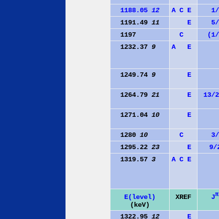
1188.05
12
A
C
E
1/
1191.49
11
E
5/
1197
C
(1/
1232.37
9
A
E
1249.74
9
E
1264.79
21
E
13/2
1271.04
10
E
1280
10
C
3/
1295.22
23
E
9/
1319.57
3
A
C
E
π
J
E(level)
XREF
(keV)
1322.95
12
E