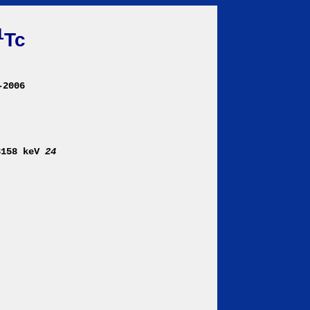
1
Tc
-2006
3158 keV
24