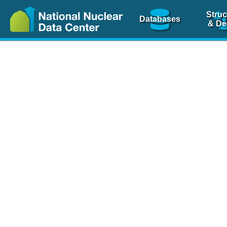
Struc
Databases
& De