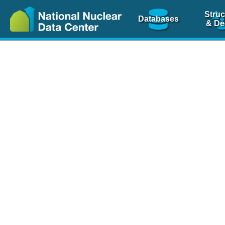
Struc
Databases
& De