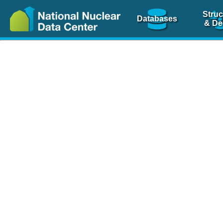
Struc
Databases
& De